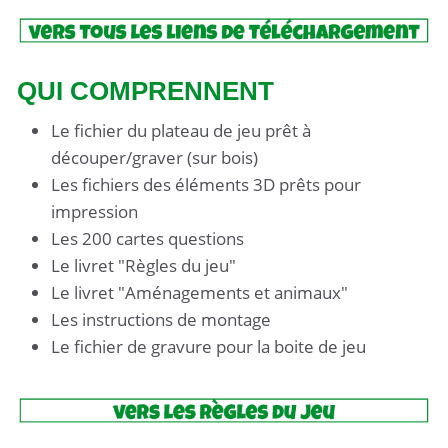
Un Fablab (fabrication laboratory) est un lieu
ouvert au public (entreprises, particuliers,
citoyens, étudiants, jeunes, moins jeunes,
QUI COMPRENNENT
hackers, geeks, bricoleurs, joueurs, artistes,
collectionneurs, développeurs, chercheurs,
Le fichier du plateau de jeu prêt à
experts en technologie, nuls en technologie, le
découper/graver (sur bois)
Fablab est ouvert à tous …) qui met à sa
Les fichiers des éléments 3D prêts pour
disposition toutes sortes d’outils, notamment des
impression
machines numériques, pour la conception et la
Les 200 cartes questions
réalisation d’objets.
Le livret "Règles du jeu"
Le livret "Aménagements et animaux"
Le Fablab n’est pas un copy service ! Tout y est
Les instructions de montage
mis en oeuvre pour vous permettre de réaliser
Le fichier de gravure pour la boite de jeu
vos projets. Mais personne ne les réalisera à
votre place !