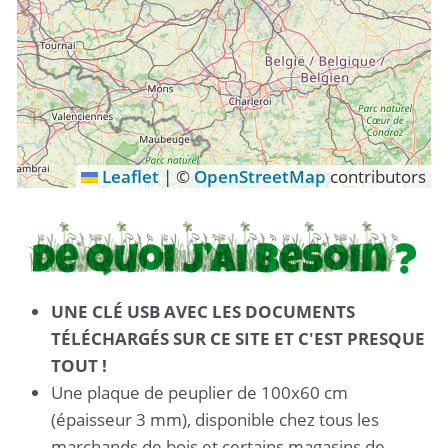
2h de gravure et découpe sur la découpeuse
laser
4h d'impression 3D
Cela représente un coût approximatif de 75€ de
temps machine (tarifs du Fablab de Tournai pour
exemple).
Leaflet
|
©
OpenStreetMap
contributors
Ce à quoi il faut ajouter l'achat d'une plaque de
peuplier en magasin de bricolage (une 10zaine
d'euros) et les impressions (facultatives) des
carnets, des cartes et de la boite de jeu.
UNE CLÉ USB AVEC LES DOCUMENTS
N'est-ce pas le prix juste d'une réalisation
TÉLÉCHARGÉS SUR CE SITE ET C'EST PRESQUE
locale, innovante et durable ?
TOUT !
C'est en tout cas le pari que nous faisons en
Une plaque de peuplier de 100x60 cm
mettant à disposition les fichiers
(épaisseur 3 mm), disponible chez tous les
gratuitement sous licence libre.
marchands de bois et certains magasins de